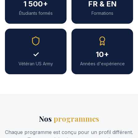
1 500+
FR & EN
Étudiants formés
Formations
✓
10+
Vétéran US Army
Années d'expérience
Nos
programmes
Chaque programme est conçu pour un profil différent.